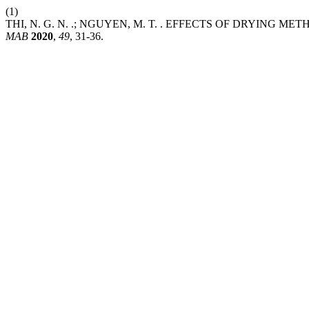
(1)
THI, N. G. N. .; NGUYEN, M. T. . EFFECTS OF DRYING M
MAB
2020
,
49
, 31-36.