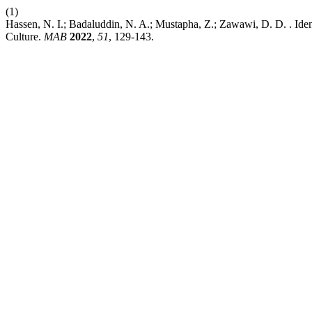
(1)
Hassen, N. I.; Badaluddin, N. A.; Mustapha, Z.; Zawawi, D. D. . Iden
Culture.
MAB
2022
,
51
, 129-143.