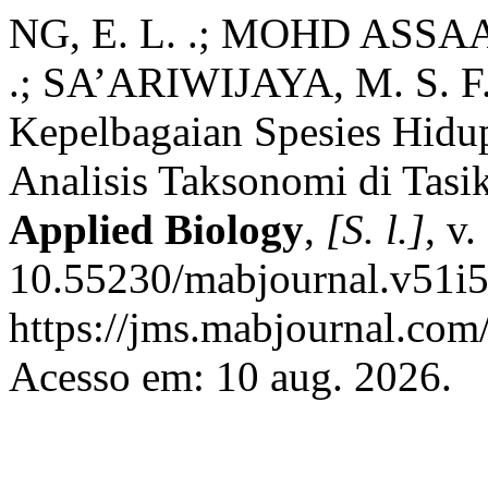
NG, E. L. .; MOHD ASSAA
.; SA’ARIWIJAYA, M. S. F.
Kepelbagaian Spesies Hid
Analisis Taksonomi di Tas
Applied Biology
,
[S. l.]
, v
10.55230/mabjournal.v51i5
https://jms.mabjournal.com
Acesso em: 10 aug. 2026.